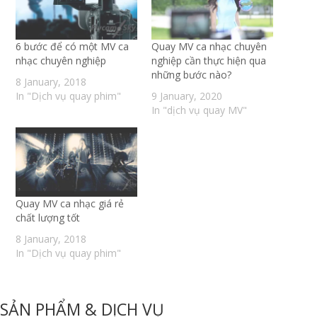
6 bước để có một MV ca
Quay MV ca nhạc chuyên
nhạc chuyên nghiệp
nghiệp cần thực hiện qua
những bước nào?
8 January, 2018
In "Dịch vụ quay phim"
9 January, 2020
In "dịch vụ quay MV"
Quay MV ca nhạc giá rẻ
chất lượng tốt
8 January, 2018
In "Dịch vụ quay phim"
SẢN PHẨM & DỊCH VỤ