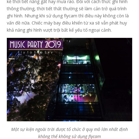
kể thời tiết nắng gắt hay mưa rào. Đối với cách thức ghi hình
thông thường, thời tiết thất thường sẽ làm cản trở quá trình
ghi hình. Nhưng khi sử dụng flycam thì điều này không còn là
vấn đề nữa. Chiếc máy bay điều khiển từ xa sẽ vẫn phát huy
khả năng ghi hình vượt trội bất kể yếu tố ngoại cảnh.
Một sự kiện ngoài trời được tổ chức ở quy mô lớn nhất định
không thể không sử dụng flycam