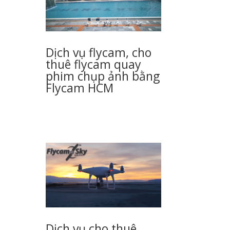
Dịch vụ flycam, cho
thuê flycam quay
phim chụp ảnh bằng
Flycam HCM
Dịch vụ cho thuê