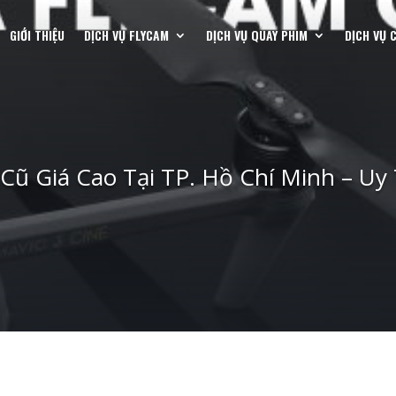
GIỚI THIỆU
DỊCH VỤ FLYCAM
DỊCH VỤ QUAY PHIM
DỊCH VỤ 
ũ Giá Cao Tại TP. Hồ Chí Minh – Uy 