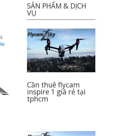
SẢN PHẨM & DỊCH
VỤ
và
hí
Cần thuê flycam
inspire 1 giá rẻ tại
tphcm