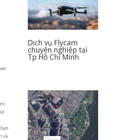
Dịch vụ Flycam
chuyên nghiệp tại
Tp Hồ Chí Minh
uan.
deo
 sẻ
 bạn
n và