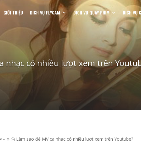
GIỚI THIỆU
DỊCH VỤ FLYCAM
DỊCH VỤ QUAY PHIM
DỊCH VỤ 
a nhạc có nhiều lượt xem trên Youtu
Làm sao để MV ca nhạc có nhiều lượt xem trên Youtube?
x39;