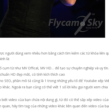
ược người dùng xem nhiều hơn bằng cách tìm kiếm các từ khóa liên q
nh là:
số cụm từ như MV Offical, MV HD… để tạo sự chuyên nghiệp và uy tín.
chuẩn HD đẹp mắt, có tính kích thích cao
cho SEO, phần mô tả cũng là 1 trong những yếu tố để Youtube xếp Vi
 khác. Ngoài ra bạn cũng có thể viết 1 số lời kêu gọi người xem chia
 biết video của bạn chứa nội dung gì, từ đó có thể sắp xếp video của
iên quan, hãy tìm tag của những video khác liên quan đến video của bạ