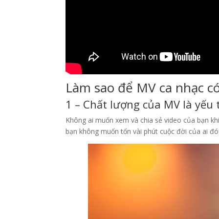
Làm sao để MV ca nhạc có
1 – Chất lượng của MV là yếu
Không ai muốn xem và chia sẻ video của bạn khi 
bạn không muốn tốn vài phút cuộc đời của ai đó