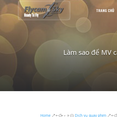
TRANG CHỦ
Làm sao để MV c
Home
Dịch vụ quay phim
&#x39;
&#