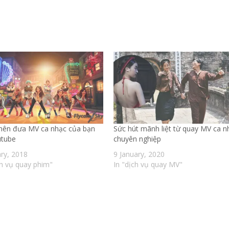
 nên đưa MV ca nhạc của bạn
Sức hút mãnh liệt từ quay MV ca n
utube
chuyên nghiệp
ary, 2018
9 January, 2020
ch vụ quay phim"
In "dịch vụ quay MV"