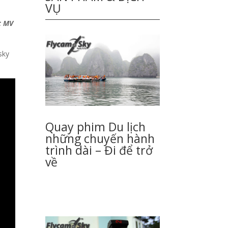
VỤ
t MV
sky
Quay phim Du lịch
những chuyến hành
trình dài – Đi để trở
về