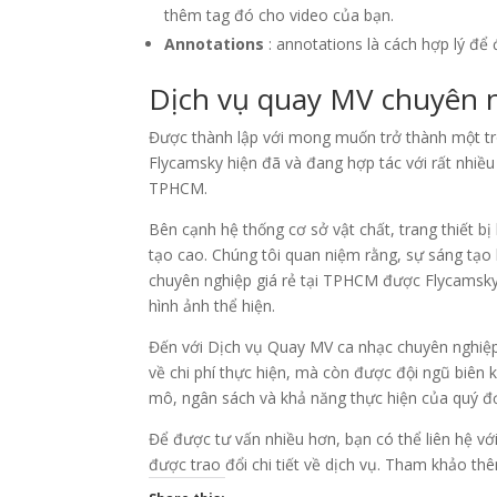
thêm tag đó cho video của bạn.
Annotations
: annotations là cách hợp lý để 
Dịch vụ quay MV chuyên 
Được thành lập với mong muốn trở thành một tro
Flycamsky hiện đã và đang hợp tác với rất nhiều
TPHCM.
Bên cạnh hệ thống cơ sở vật chất, trang thiết bị
tạo cao. Chúng tôi quan niệm rằng, sự sáng tạ
chuyên nghiệp giá rẻ tại TPHCM được Flycamsky t
hình ảnh thể hiện.
Đến với Dịch vụ Quay MV ca nhạc chuyên nghiệp
về chi phí thực hiện, mà còn được đội ngũ biên 
mô, ngân sách và khả năng thực hiện của quý đơ
Để được tư vấn nhiều hơn, bạn có thể liên hệ với
được trao đổi chi tiết về dịch vụ. Tham khảo th