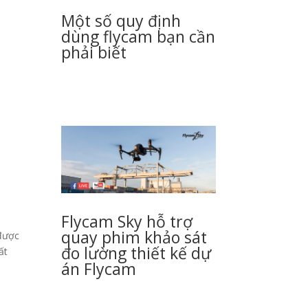
Một số quy định
dùng flycam bạn cần
phải biết
Flycam Sky hỗ trợ
quay phim khảo sát
 được
đo lường thiết kế dự
ất
án Flycam