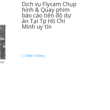
Dịch vụ Flycam Chụp
hình & Quay phim
báo cáo tiến độ dự
án Tại Tp Hồ Chí
Minh uy tín
« Older Entries
hạc