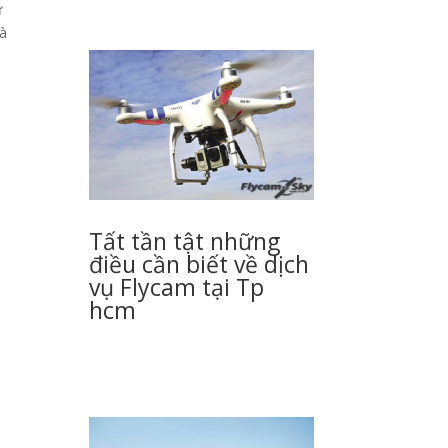
ư
và
Tất tần tật những
điều cần biết về dịch
vụ Flycam tại Tp
hcm