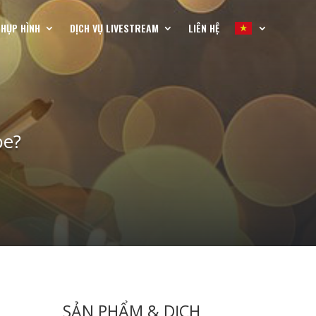
CHỤP HÌNH
DỊCH VỤ LIVESTREAM
LIÊN HỆ
be?
SẢN PHẨM & DỊCH