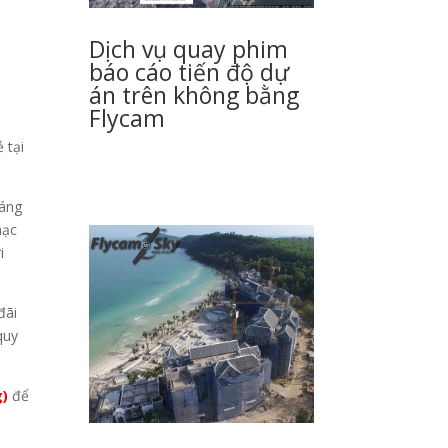
Dịch vụ quay phim
báo cáo tiến độ dự
án trên không bằng
Flycam
 tại
sáng
hạc
i
đãi
quy
g)
để