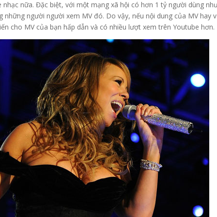
 nhạc nữa. Đặc biệt, với một mạng xã hội có hơn 1 tỷ người dùng nh
ùng những người người xem MV đó. Do vậy, nếu nội dung của MV hay 
khiến cho MV của bạn hấp dẫn và có nhiều lượt xem trên Youtube hơn.