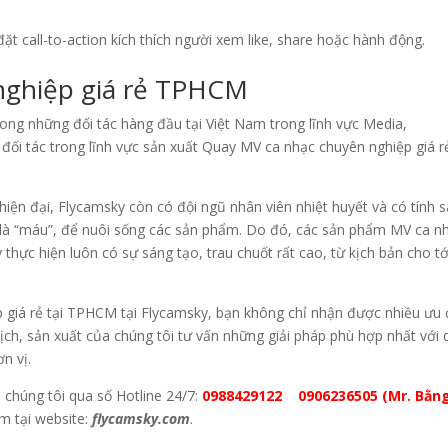
đặt call-to-action kích thích người xem like, share hoặc hành động.
nghiệp giá rẻ TPHCM
ng những đối tác hàng đầu tại Việt Nam trong lĩnh vực Media,
 đối tác trong lĩnh vực sản xuất Quay MV ca nhạc chuyên nghiệp giá rẻ
 hiện đại, Flycamsky còn có đội ngũ nhân viên nhiệt huyết và có tính 
o là “máu”, để nuôi sống các sản phẩm. Do đó, các sản phẩm MV ca n
hực hiện luôn có sự sáng tạo, trau chuốt rất cao, từ kịch bản cho tớ
 giá rẻ tại TPHCM tại Flycamsky, bạn không chỉ nhận được nhiều ưu 
kịch, sản xuất của chúng tôi tư vấn những giải pháp phù hợp nhất với 
n vị.
 chúng tôi qua số Hotline 24/7:
0988429122 0906236505 (Mr. Bằn
êm tại website:
flycamsky.com
.