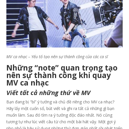
MV ca nhạc – Yếu tố tạo nên sự thành công của các ca sĩ
Những “note” quan trọng tạo
nên sự thành công khi quay
MV ca nhạc
Viết tất cả những thứ về MV
Bạn đang bị “bí” ý tưởng và chủ đề riêng cho MV ca nhạc?
Hãy lấy một cuốn sổ, bút viết và ghi ra tất cả những gì bạn
muốn làm. Sau đó tìm ra ý tưởng độc đáo nhất. Nó cũng
tương tự như lúc viết câu từ cho một bài hát vậy. Một gợi ý
nho nhỏ là hãy sử dụng những thứ đơn giản nhất rồi phát triển