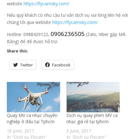
website
https://flycamsky.com/
Nếu quý khách có nhu cầu tư vấn dịch vụ vui lòng liên hệ với
chúng tôi qua website
https://flycamsky.com/
0906236505
Hotline: 0988429122,
(Zalo, Viber gặp MR.
Bằng) để để được hỗ trợ.
Share this:
Twitter
Facebook
Quay MV ca nhạc chuyên
Dịch vụ quay phim MV ca
nghiệp ở đâu tại Tphcm
nhạc giá rẻ tại tphcm
16 June, 2017
5 June, 2017
In "Dịch vụ Flycam"
In "Dịch vụ Flycam"