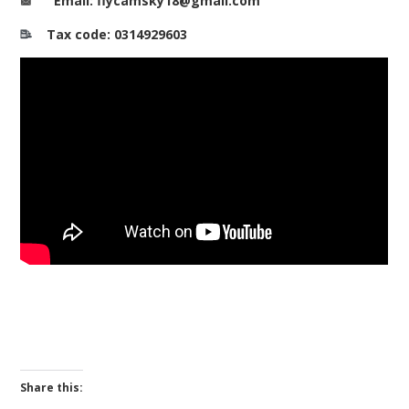
Email: flycamsky18@gmail.com
Tax code: 0314929603
Share this: