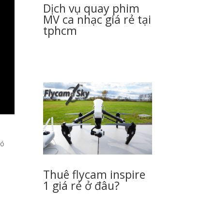
Dịch vụ quay phim
MV ca nhạc giá rẻ tại
tphcm
Có
Thuê flycam inspire
1 giá rẻ ở đâu?