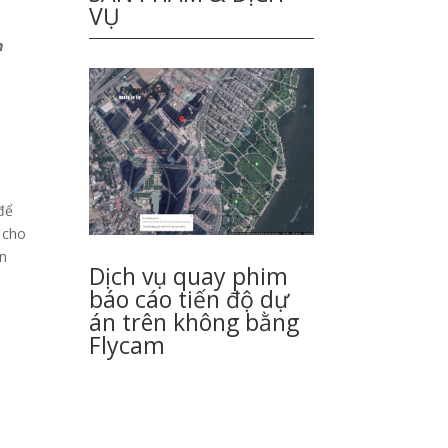
VỤ
h
 để
 cho
ản
Dịch vụ quay phim
báo cáo tiến độ dự
án trên không bằng
Flycam