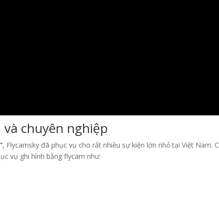
n và chuyên nghiệp
”
, Flycamsky đã phục vụ cho rất nhiều sự kiện lớn nhỏ tại Việt Nam. 
ục vụ ghi hình bằng flycam như: