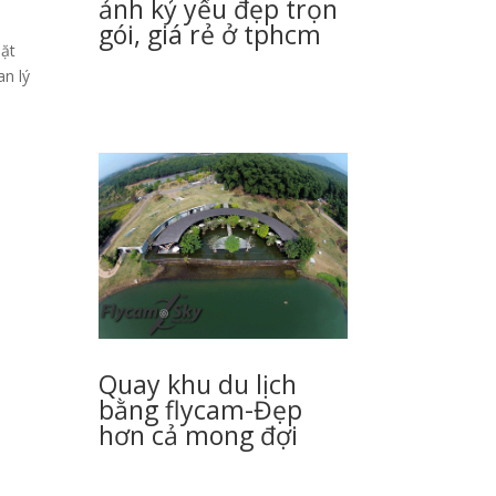
ảnh kỷ yếu đẹp trọn
gói, giá rẻ ở tphcm
Mặt
an lý
Quay khu du lịch
bằng flycam-Đẹp
hơn cả mong đợi