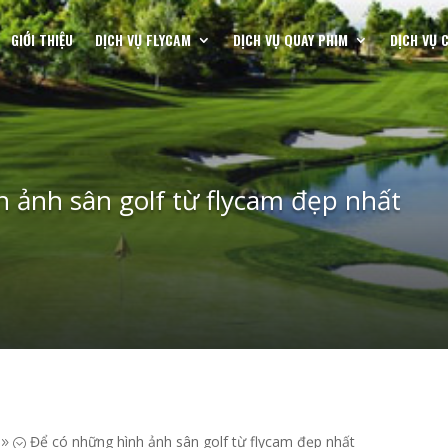
GIỚI THIỆU
DỊCH VỤ FLYCAM
DỊCH VỤ QUAY PHIM
DỊCH VỤ 
 ảnh sân golf từ flycam đẹp nhất
Để có những hình ảnh sân golf từ flycam đẹp nhất
9;