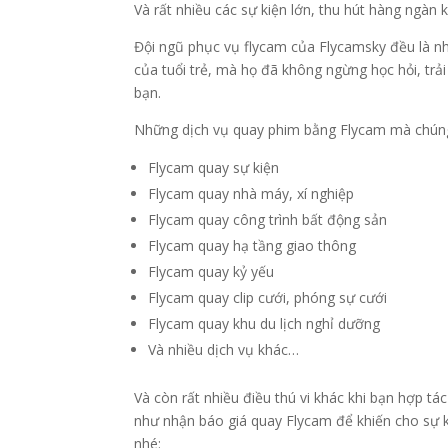
Và rất nhiều các sự kiện lớn, thu hút hàng ngàn 
Đội ngũ phục vụ flycam của Flycamsky đều là nh
của tuổi trẻ, mà họ đã không ngừng học hỏi, tr
bạn.
Những dịch vụ quay phim bằng Flycam mà chún
Flycam quay sự kiện
Flycam quay nhà máy, xí nghiệp
Flycam quay công trình bất động sản
Flycam quay hạ tầng giao thông
Flycam quay kỷ yếu
Flycam quay clip cưới, phóng sự cưới
Flycam quay khu du lịch nghỉ dưỡng
Và nhiều dịch vụ khác…
Và còn rất nhiều điều thú vi khác khi bạn hợp t
như nhận báo giá quay Flycam để khiến cho sự k
nhé: