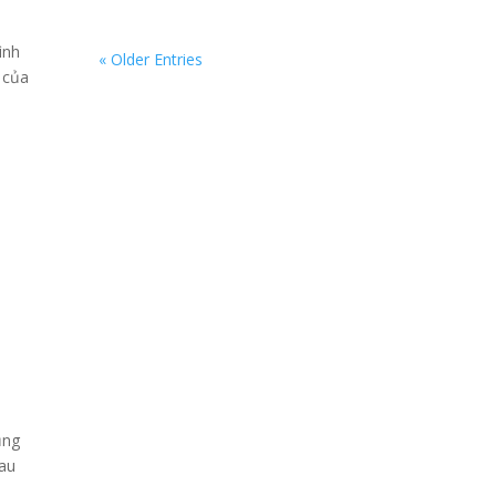
ình
« Older Entries
 của
ũng
sau