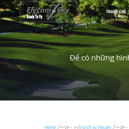
TRANG CHỦ
Để có những hình
Home
Dịch vụ Flycam
&#x39;
&#x3