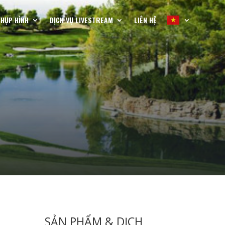
CHỤP HÌNH
DỊCH VỤ LIVESTREAM
LIÊN HỆ
SẢN PHẨM & DỊCH