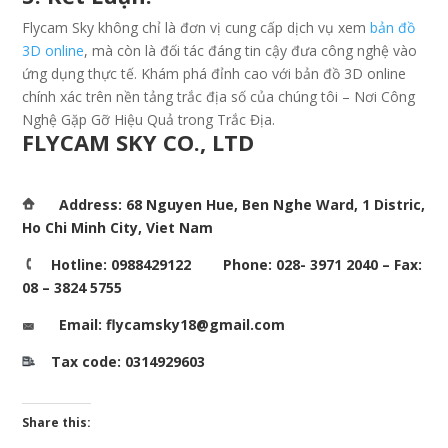
Flycam Sky không chỉ là đơn vị cung cấp dịch vụ xem
bản đồ
3D online
, mà còn là đối tác đáng tin cậy đưa công nghệ vào
ứng dụng thực tế. Khám phá đỉnh cao với bản đồ 3D online
chính xác trên nền tảng trắc địa số của chúng tôi – Nơi Công
Nghệ Gặp Gỡ Hiệu Quả trong Trắc Địa.
FLYCAM SKY CO., LTD
Address: 68 Nguyen Hue, Ben Nghe Ward, 1 Distric,
Ho Chi Minh City, Viet Nam
Hotline: 0988429122 Phone: 028- 3971 2040 – Fax:
08 – 3824 5755
Email: flycamsky18@gmail.com
Tax code: 0314929603
Share this: