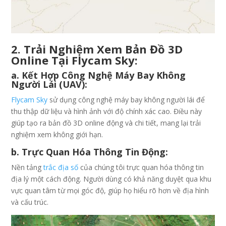
2. Trải Nghiệm Xem Bản Đồ 3D
Online Tại Flycam Sky:
a. Kết Hợp Công Nghệ Máy Bay Không
Người Lái (UAV):
Flycam Sky
sử dụng công nghệ máy bay không người lái để
thu thập dữ liệu và hình ảnh với độ chính xác cao. Điều này
giúp tạo ra bản đồ 3D online động và chi tiết, mang lại trải
nghiệm xem không giới hạn.
b. Trực Quan Hóa Thông Tin Động:
Nền tảng
trắc địa số
của chúng tôi trực quan hóa thông tin
địa lý một cách động. Người dùng có khả năng duyệt qua khu
vực quan tâm từ mọi góc độ, giúp họ hiểu rõ hơn về địa hình
và cấu trúc.