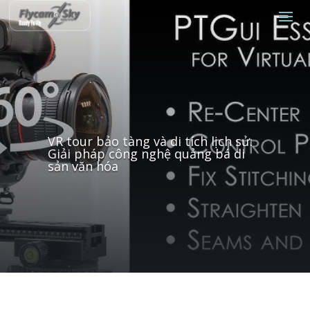
VR tour bảo tàng và di tích lịch sử:
Giải pháp công nghệ quảng bá di
sản văn hóa