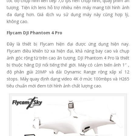
tốc độ chụp hình liên tiếp 7,0 fps nên chụp hình, quay phim ấn
tượng. Tiện ích lens hỗ trợ nhiều nên máy mang tới hình ảnh
đa dạng hơn. Giá dịch vụ sử dụng máy này cũng hợp lý,
không cao.
Flycam DJI Phantom 4 Pro
Đây là thiết bị Flycam hiện đại được ứng dụng hiện nay.
Flycam điều khiển từ xa hiện đại, khả năng bay cao và chụp
ảnh góc rộng từ trên cao ấn tượng. DJI Phantom 4 Pro là thiết
bị thuộc hãng DJI nổi tiếng thế giới. Máy có cảm biến ảnh 1″ ,
độ phân giải 20MP và dải Dynamic Range rộng xấp xỉ 12
stops. Máy quay định dạng video 4K ở mức 100mbps và H265
tiêu chuẩn mới đem tới hình ảnh chất lượng cao.