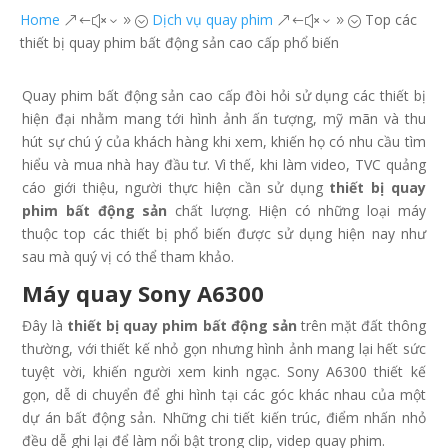
Home
Dịch vụ quay phim
Top các
&#x39;
&#x39;
thiết bị quay phim bất động sản cao cấp phổ biến
Quay phim bất động sản cao cấp đòi hỏi sử dụng các thiết bị
hiện đại nhằm mang tới hình ảnh ấn tượng, mỹ mãn và thu
hút sự chú ý của khách hàng khi xem, khiến họ có nhu cầu tìm
hiểu và mua nhà hay đầu tư. Vì thế, khi làm video, TVC quảng
cáo giới thiệu, người thực hiện cần sử dụng
thiết bị quay
phim bất động sản
chất lượng. Hiện có những loại máy
thuộc top các thiết bị phổ biến được sử dụng hiện nay như
sau mà quý vị có thể tham khảo.
Máy quay Sony A6300
Đây là
thiết bị quay phim bất động sản
trên mặt đất thông
thường, với thiết kế nhỏ gọn nhưng hình ảnh mang lại hết sức
tuyệt vời, khiến người xem kinh ngạc. Sony A6300 thiết kế
gọn, dễ di chuyển để ghi hình tại các góc khác nhau của một
dự án bất động sản. Những chi tiết kiến trúc, điểm nhấn nhỏ
đều dễ ghi lại để làm nổi bật trong clip, videp quay phim.