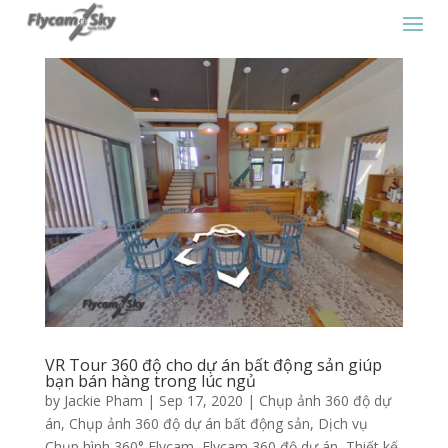
VR Tour 360 độ cho dự án bất động sản giúp
bạn bán hàng trong lúc ngủ
by
Jackie Pham
|
Sep 17, 2020
|
Chụp ảnh 360 độ dự
án
,
Chụp ảnh 360 độ dự án bất động sản
,
Dịch vụ
Chụp hình 360° Flycam
,
Flycam 360 độ dự án
,
Thiết kế