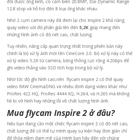
đổi được ống kính, có cảm biến 20.8MP, Dải Dynamic Range
12.8 stop và hỗ trợ đến 8 loại ống khác nhau.
Nhờ 2 cụm camera này đã đem lại cho Inspire 2 khả năng
quay video với độ phân giải lên đến
5,2K
giúp mang đến
những hình ảnh có độ nét cao, chất lượng.
Tuy nhiên, nâng cấp quan trọng nhất trong phiên bản này
chính là bộ xử lý ảnh mới tên CineCore 2.0. Bộ xử lý này có thể
xử lý video 5.2K từ camera, băng thông cực rộng 4.2Gbps để
ghi video thẳng vào SSD tích hợp trong bộ xử lý.
Nhờ tốc độ ghi hình cao,nên flycam inspire 2 có thể quay
video RAW CinemaDNG và nhiều định dạng video khác như
ProRes 422 HQ, ProRes 4444 XQ, H.264, và H.265 mà không
hề bị vỡ hình hay những lỗi về chất lượng hình ảnh.
Mua flycam Inspire 2 ở đâu?
Nếu bạn đang cần một chiếc flycam inspire 2 có độ nét cao,
chất lượng để có thể tự mình quay sự kiện hay đơn giản chỉ
để thỏa niềm đam mê của mình bạn hãy đến với chúng