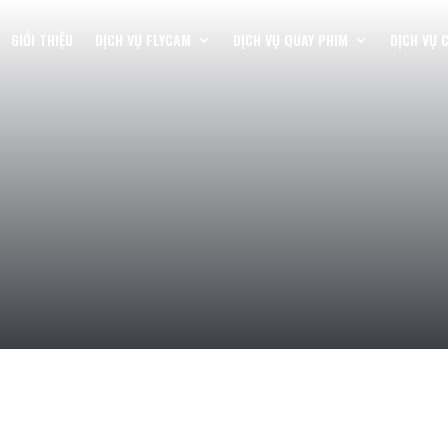
GIỚI THIỆU
DỊCH VỤ FLYCAM
DỊCH VỤ QUAY PHIM
DỊCH VỤ 