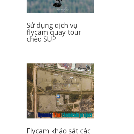
Sử dụng dịch vụ
flycam quay tour
chèo SUP
Flycam khảo sát các