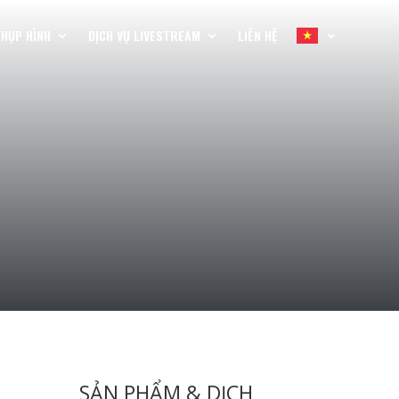
CHỤP HÌNH
DỊCH VỤ LIVESTREAM
LIÊN HỆ
SẢN PHẨM & DỊCH