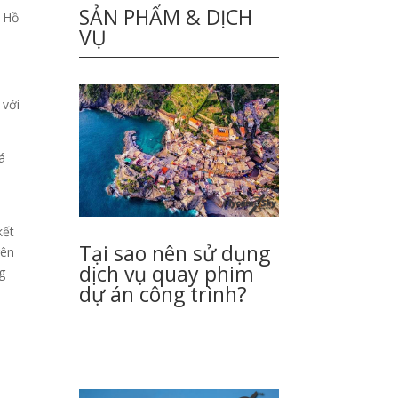
SẢN PHẨM & DỊCH
P Hồ
VỤ
 với
á
kết
Tại sao nên sử dụng
rên
dịch vụ quay phim
g
dự án công trình?