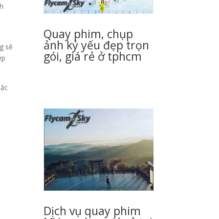
nh
Quay phim, chụp
ảnh kỷ yếu đẹp trọn
g sẽ
gói, giá rẻ ở tphcm
ệp
oặc
Dịch vụ quay phim