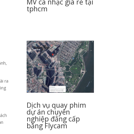
MV ca nhạc giá rẻ tại
tphcm
ảnh,
ài ra
ông
Dịch vụ quay phim
dự án chuyên
hách
nghiệp đẳng cấp
an
bằng Flycam