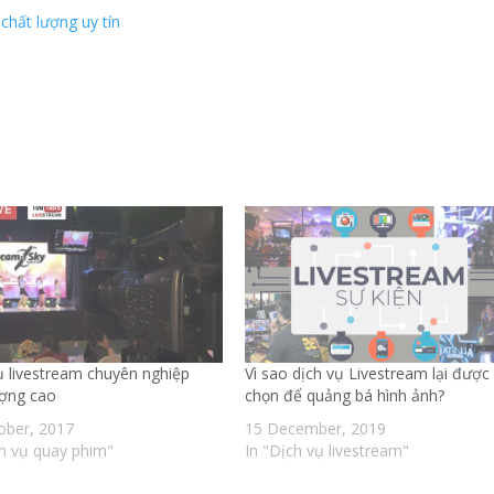
chất lượng uy tín
ụ livestream chuyên nghiệp
Vì sao dịch vụ Livestream lại được
ượng cao
chọn để quảng bá hình ảnh?
ober, 2017
15 December, 2019
ch vụ quay phim"
In "Dịch vụ livestream"