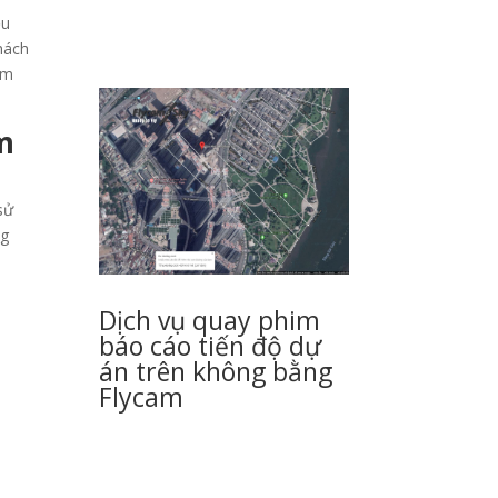
ều
hách
ẩm
am
sử
ng
Dịch vụ quay phim
báo cáo tiến độ dự
án trên không bằng
Flycam