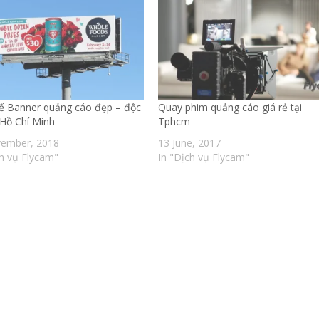
kế Banner quảng cáo đẹp – độc
Quay phim quảng cáo giá rẻ tại
 Hồ Chí Minh
Tphcm
ember, 2018
13 June, 2017
ch vụ Flycam"
In "Dịch vụ Flycam"