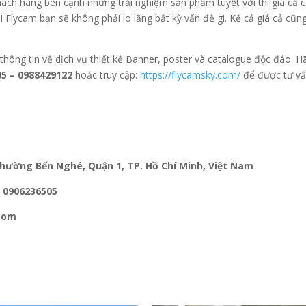
ch hàng bên cạnh những trải nghiệm sản phẩm tuyệt vời thì giá cả 
 Flycam bạn sẽ không phải lo lắng bất kỳ vấn đề gì. Kể cả giá cả cũng
hông tin về dịch vụ thiết kế Banner, poster và catalogue độc đáo. H
5 – 0988429122
hoặc truy cập:
https://flycamsky.com/
để được tư vấ
ường Bến Nghé, Quận 1, TP. Hồ Chí Minh, Việt Nam
 0906236505
com