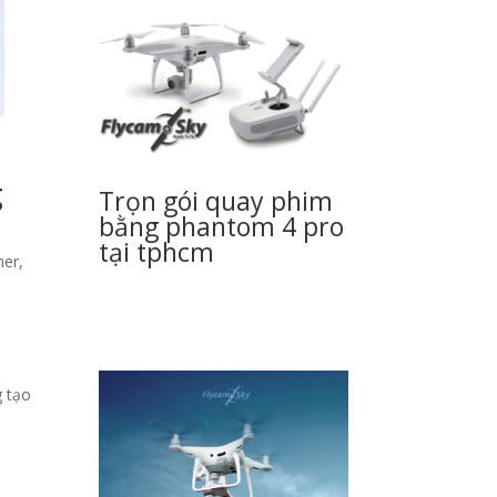
g
Trọn gói quay phim
bằng phantom 4 pro
tại tphcm
ner,
g tạo