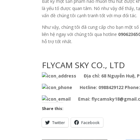
Bất kỳ một sản phẩm nào muốn thu hút được khá
là yếu tố được quan tâm. Nó như vậy để thấy, tại
vấn đề chúng tôi cạnh tranh tốt với mọi đối tác.
Như vậy, chúng tôi đã cung cấp cho bạn một số t
liên hệ ngay với chúng tôi qua hotline
090623650
hỗ trợ tốt nhất.
FLYCAM SKY CO., LTD
Địa chỉ: 68 Nguyễn Huệ, Ph
Hotline: 0988429122 Phone:
Emai: flycamsky18@gmail.
Share this:
Twitter
Facebook