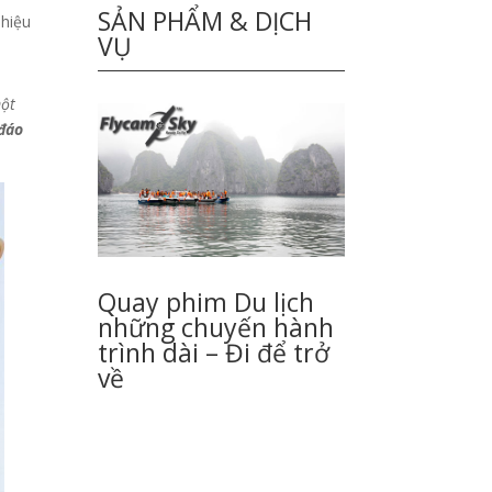
SẢN PHẨM & DỊCH
 hiệu
VỤ
một
 đáo
Quay phim Du lịch
những chuyến hành
trình dài – Đi để trở
về