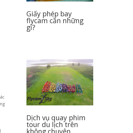
Giấy phép bay
flycam cần những
gì?
các
ạng
Dịch vụ quay phim
tour du lịch trên
h
không chuyên