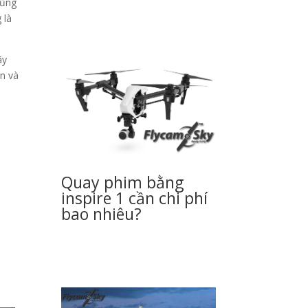
cũng
 là
ãy
n và
Quay phim bằng
inspire 1 cần chi phí
bao nhiêu?