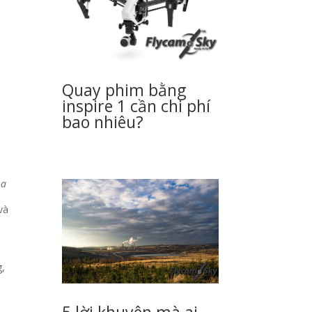
Quay phim bằng
inspire 1 cần chi phí
bao nhiêu?
ọa
và
g,
5 lời khuyên mà ai