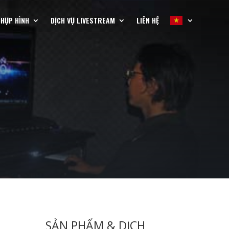
CHỤP HÌNH
DỊCH VỤ LIVESTREAM
LIÊN HỆ
SẢN PHẨM & DỊCH