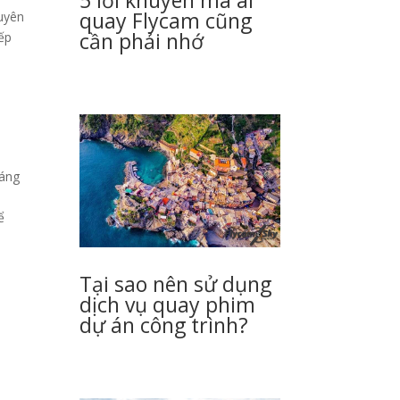
quay Flycam cũng
huyên
cần phải nhớ
iếp
sáng
ể
Tại sao nên sử dụng
dịch vụ quay phim
dự án công trình?