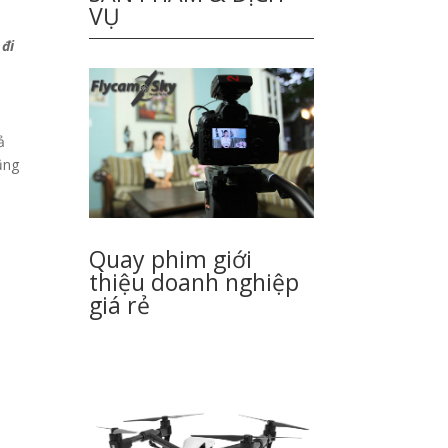
VỤ
 đi
ả
ũng
Quay phim giới
thiệu doanh nghiệp
giá rẻ