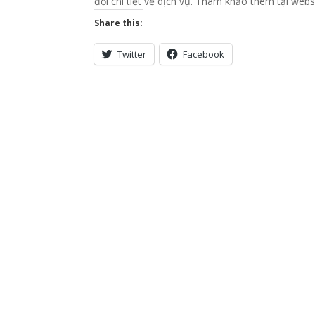
đổi chi tiết về dịch vụ. Tham khảo thêm tại webs
Share this:
Twitter
Facebook