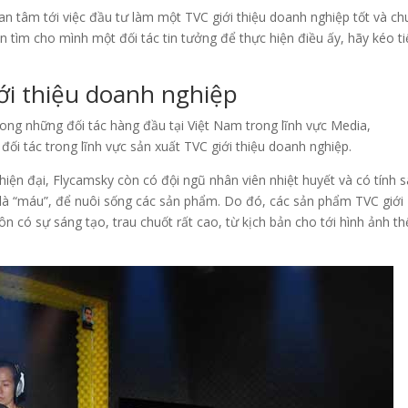
an tâm tới việc đầu tư làm một TVC giới thiệu doanh nghiệp tốt và c
 tìm cho mình một đối tác tin tưởng để thực hiện điều ấy, hãy kéo t
ới thiệu doanh nghiệp
ng những đối tác hàng đầu tại Việt Nam trong lĩnh vực Media,
đối tác trong lĩnh vực sản xuất TVC giới thiệu doanh nghiệp.
 hiện đại, Flycamsky còn có đội ngũ nhân viên nhiệt huyết và có tính 
 là “máu”, để nuôi sống các sản phẩm. Do đó, các sản phẩm TVC giới
n có sự sáng tạo, trau chuốt rất cao, từ kịch bản cho tới hình ảnh th