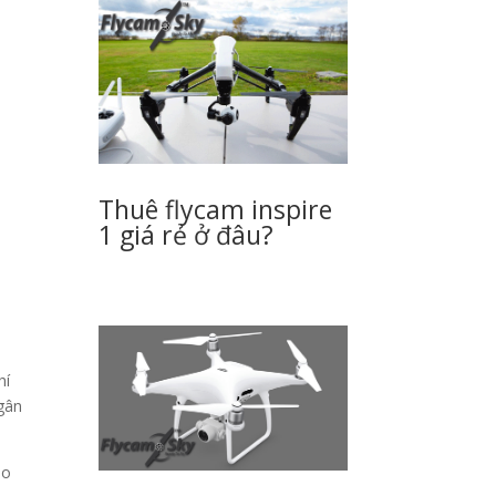
Thuê flycam inspire
1 giá rẻ ở đâu?
hí
ngân
ao