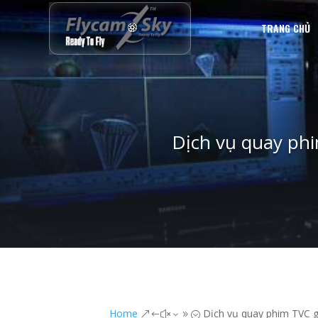
TRANG CHỦ
Dịch vụ quay phi
Home
Dịch vụ quay phim TVC g
&#x39;