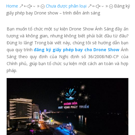
Home
Chưa được phân loại
Đăng ký
&#x39;
&#x39;
giấy phép bay Drone show – trình diễn ánh sáng
Bạn muốn tổ chức một sự kiện Drone Show Ánh Sáng đầy ấn
tượng và không gian, nhưng không biết phải bắt đầu từ đâu?
Đừng lo lắng! Trong bài viết này, chúng tôi sẽ hướng dẫn bạn
qua quy trình
đăng ký giấy phép bay cho Drone Show
Ánh
Sáng theo quy định của Nghị định số 36/2008/NĐ-CP của
Chính phủ, giúp bạn tổ chức sự kiện một cách an toàn và hợp
pháp.