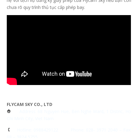
hệ với dịch vụ đăng ký giấy phép của Flycam Sky nếu bạn còn
chưa rõ quy trình thủ tục cấp phép bay.
FLYCAM SKY CO., LTD
Address: 68 Nguyen Hue, Ben Nghe Ward, 1 Distric, Ho
Chi Minh City, Viet Nam
Hotline: 0988429122 Phone: 028- 3971 2040 – Fax:
08 – 3824 5755