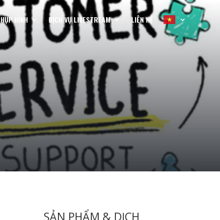
CHỤP HÌNH
DỊCH VỤ LIVESTREAM
LIÊN HỆ
SẢN PHẨM & DỊCH