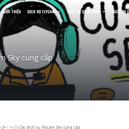
GIỚI THIỆU
DỊCH VỤ FLYCAM
DỊCH VỤ QUAY PHIM
DỊCH VỤ 
am Sky cung cấp
Các dịch vụ Flycam Sky cung cấp
#x39;