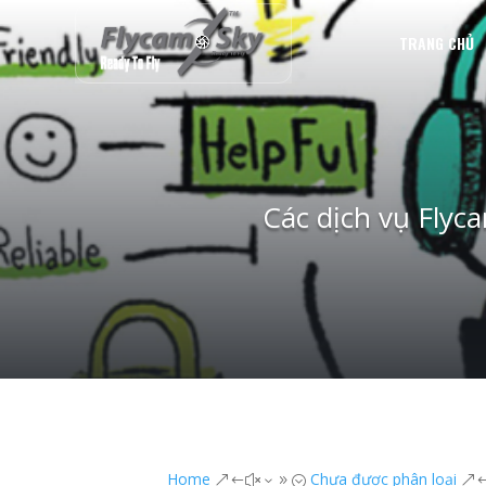
TRANG CHỦ
Các dịch vụ Flyc
Home
Chưa được phân loại
&#x39;
&