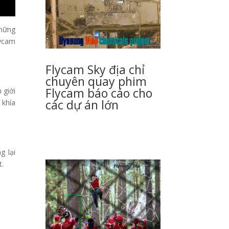
những
lycam
Flycam Sky địa chỉ
chuyên quay phim
Flycam báo cáo cho
 giới
các dự án lớn
 khía
g lại
t.