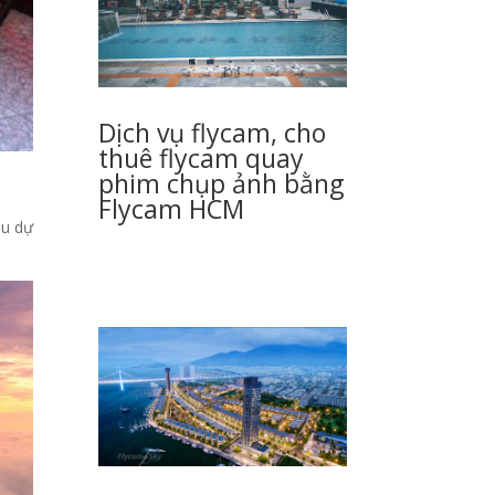
Dịch vụ flycam, cho
thuê flycam quay
phim chụp ảnh bằng
Flycam HCM
ệu dự