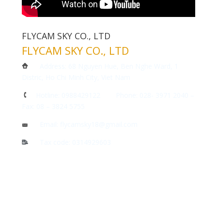
FLYCAM SKY CO., LTD
FLYCAM SKY CO., LTD
Address: 68 Nguyen Hue, Ben Nghe Ward, 1
Distric, Ho Chi Minh City, Viet Nam
Hotline: 0988429122 Phone: 028- 3971 2040 –
Fax: 08 – 3824 5755
Email: flycamsky18@gmail.com
Tax code: 0314929603