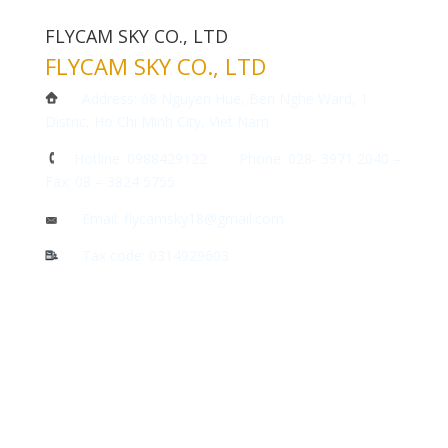
FLYCAM SKY CO., LTD
FLYCAM SKY CO., LTD
Address: 68 Nguyen Hue, Ben Nghe Ward, 1
Distric, Ho Chi Minh City, Viet Nam
Hotline: 0988429122 Phone: 028- 3971 2040 –
Fax: 08 – 3824 5755
Email: flycamsky18@gmail.com
Tax code: 0314929603