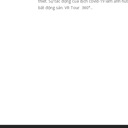
thiết. Sự tác động của dịch covid-19 làm ảnh hưởn
bất động sản. VR Tour 360°...