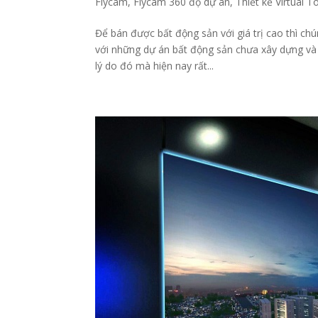
Flycam
,
Flycam 360 độ dự án
,
Thiết kế Virtual 
Để bán được bất động sản với giá trị cao thì chú
với những dự án bất động sản chưa xây dựng và 
lý do đó mà hiện nay rất...