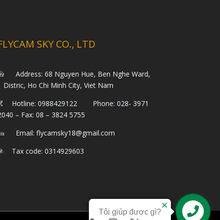
FLYCAM SKY CO., LTD
Address: 68 Nguyen Hue, Ben Nghe Ward,
1 Distric, Ho Chi Minh City, Viet Nam
Hotline: 0988429122 Phone: 028- 3971
2040 – Fax: 08 – 3824 5755
Email: flycamsky18@gmail.com
Tax code: 0314929603
Tôi giúp được gì?
Liên hệ