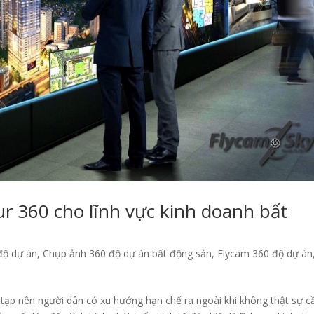
r 360 cho lĩnh vực kinh doanh bất
độ dự án
,
Chụp ảnh 360 độ dự án bất động sản
,
Flycam 360 độ dự án
 tạp nên người dân có xu hướng hạn chế ra ngoài khi không thật sự c