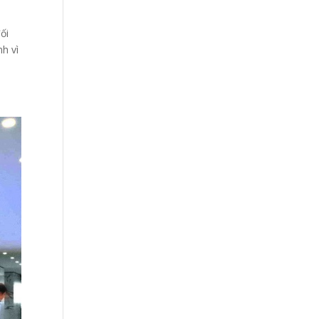
ối
h vì