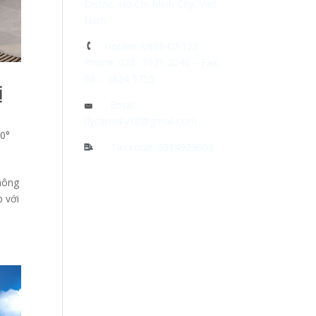
Distric, Ho Chi Minh City, Viet
Nam
Hotline: 0988429122
Phone: 028- 3971 2040 – Fax:
08 – 3824 5755
ị
Email:
flycamsky18@gmail.com
60°
Tax code: 0314929603
hông
p với