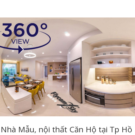
GIỚI THIỆU
DỊCH VỤ FLYCAM
DỊCH VỤ QUAY PHIM
DỊCH VỤ 
Nhà Mẫu, nội thất Căn Hộ tại Tp Hồ