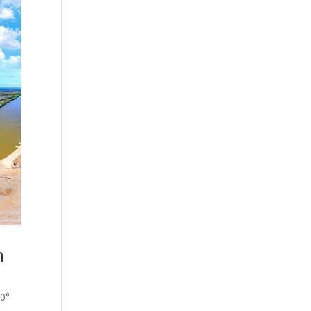
h
60°