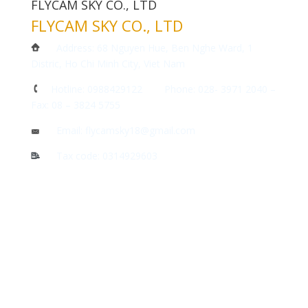
FLYCAM SKY CO., LTD
FLYCAM SKY CO., LTD
Address: 68 Nguyen Hue, Ben Nghe Ward, 1
Distric, Ho Chi Minh City, Viet Nam
Hotline: 0988429122 Phone: 028- 3971 2040 –
Fax: 08 – 3824 5755
Email: flycamsky18@gmail.com
Tax code: 0314929603