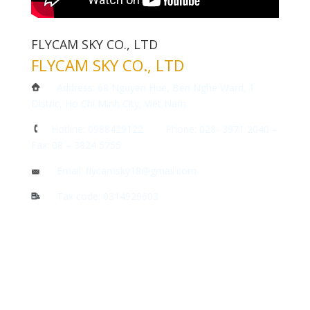
FLYCAM SKY CO., LTD
FLYCAM SKY CO., LTD
Address: 68 Nguyen Hue, Ben Nghe Ward, 1
Distric, Ho Chi Minh City, Viet Nam
Hotline: 0988429122 Phone: 028- 3971 2040 –
Fax: 08 – 3824 5755
Email: flycamsky18@gmail.com
Tax code: 0314929603