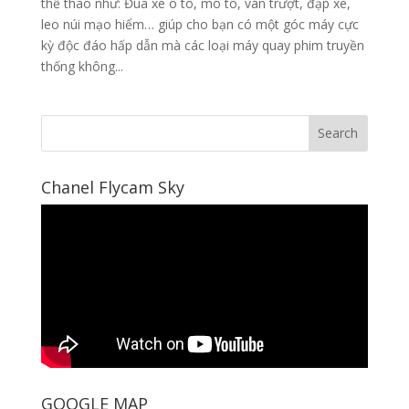
thể thao như: Đua xe ô tô, mô tô, ván trượt, đạp xe,
leo núi mạo hiểm… giúp cho bạn có một góc máy cực
kỳ độc đáo hấp dẫn mà các loại máy quay phim truyền
thống không...
Chanel Flycam Sky
GOOGLE MAP