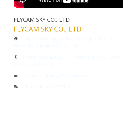
FLYCAM SKY CO., LTD
FLYCAM SKY CO., LTD
Address: 68 Nguyen Hue, Ben Nghe Ward, 1
Distric, Ho Chi Minh City, Viet Nam
Hotline: 0988429122 Phone: 028- 3971 2040 –
Fax: 08 – 3824 5755
Email: flycamsky18@gmail.com
Tax code: 0314929603