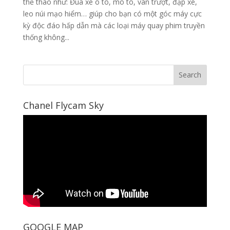
thể thao như: Đua xe ô tô, mô tô, ván trượt, đạp xe,
leo núi mạo hiểm… giúp cho bạn có một góc máy cực
kỳ độc đáo hấp dẫn mà các loại máy quay phim truyền
thống không...
Chanel Flycam Sky
GOOGLE MAP