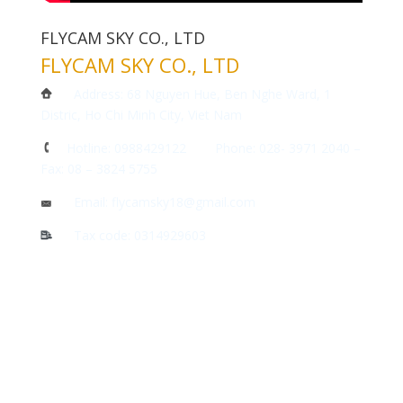
FLYCAM SKY CO., LTD
FLYCAM SKY CO., LTD
Address: 68 Nguyen Hue, Ben Nghe Ward, 1
Distric, Ho Chi Minh City, Viet Nam
Hotline: 0988429122 Phone: 028- 3971 2040 –
Fax: 08 – 3824 5755
Email: flycamsky18@gmail.com
Tax code: 0314929603