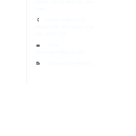
Distric, Ho Chi Minh City, Viet
Nam
Hotline: 0988429122
Phone: 028- 3971 2040 – Fax:
08 – 3824 5755
Email:
flycamsky18@gmail.com
Tax code: 0314929603