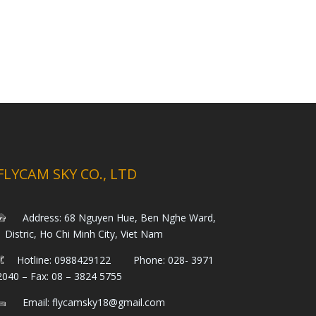
FLYCAM SKY CO., LTD
Address: 68 Nguyen Hue, Ben Nghe Ward,
1 Distric, Ho Chi Minh City, Viet Nam
Hotline: 0988429122 Phone: 028- 3971
2040 – Fax: 08 – 3824 5755
Email: flycamsky18@gmail.com