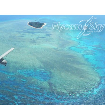
GIỚI THIỆU
DỊCH VỤ FLYCAM
DỊCH VỤ QUAY PHIM
DỊCH VỤ 