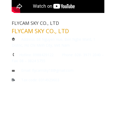
FLYCAM SKY CO., LTD
FLYCAM SKY CO., LTD
Address: 68 Nguyen Hue, Ben Nghe Ward, 1
Distric, Ho Chi Minh City, Viet Nam
Hotline: 0988429122 Phone: 028- 3971 2040 –
Fax: 08 – 3824 5755
Email: flycamsky18@gmail.com
Tax code: 0314929603