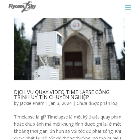
DỊCH VỤ QUAY VIDEO TIME LAPSE CÔNG
TRÌNH UY TÍN CHUYÊN NGHIỆP
by
Jackie Pham
|
Jan 3, 2024
|
Chưa được phân loại
Timelapse là gì? Timelapse là một kỹ thuật quay phim
hoặc chụp ảnh mà mỗi khung hình được ghi lại ở một
khoảng thời gian lớn hơn so với tốc độ phát sóng. Khi
được phát lại với tốc độ thông thường, nó tạo ra hiệu