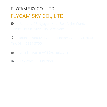
FLYCAM SKY CO., LTD
FLYCAM SKY CO., LTD
Address: 68 Nguyen Hue, Ben Nghe Ward, 1
Distric, Ho Chi Minh City, Viet Nam
Hotline: 0988429122 Phone: 028- 3971 2040 –
Fax: 08 – 3824 5755
Email: flycamsky18@gmail.com
Tax code: 0314929603