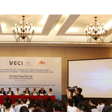
GIỚI THIỆU
DỊCH VỤ FLYCAM
DỊCH VỤ QUAY PHIM
DỊCH VỤ 