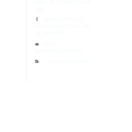
Distric, Ho Chi Minh City, Viet
Nam
Hotline: 0988429122
Phone: 028- 3971 2040 – Fax:
08 – 3824 5755
Email:
flycamsky18@gmail.com
Tax code: 0314929603