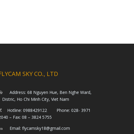
FLYCAM SKY CO., LTD
Address: 68 Nguyen Hue, Ben Nghe Ward,
1 Distric, Ho Chi Minh City, Viet Nam
Hotline: 0988429122 Phone: 028- 3971
2040 – Fax: 08 – 3824 5755
Email: flycamsky18@gmail.com