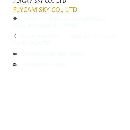
FLYCAM SKY CO., LTD
FLYCAM SKY CO., LTD
Address: 68 Nguyen Hue, Ben Nghe Ward, 1
Distric, Ho Chi Minh City, Viet Nam
Hotline: 0988429122 Phone: 028- 3971 2040 –
Fax: 08 – 3824 5755
Email: flycamsky18@gmail.com
Tax code: 0314929603