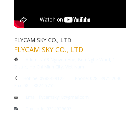
FLYCAM SKY CO., LTD
FLYCAM SKY CO., LTD
Address: 68 Nguyen Hue, Ben Nghe Ward, 1
Distric, Ho Chi Minh City, Viet Nam
Hotline: 0988429122 Phone: 028- 3971 2040 –
Fax: 08 – 3824 5755
Email: flycamsky18@gmail.com
Tax code: 0314929603