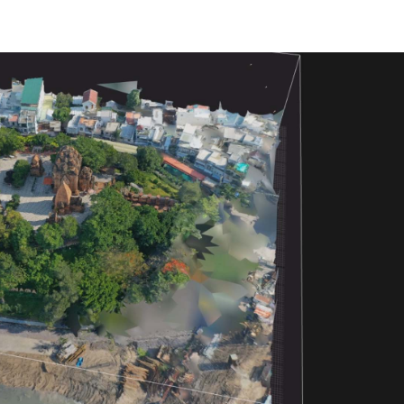
GIỚI THIỆU
DỊCH VỤ FLYCAM
DỊCH VỤ QUAY PHIM
DỊCH VỤ 