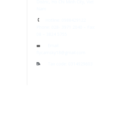
Distric, Ho Chi Minh City, Viet
Nam
Hotline: 0988429122
Phone: 028- 3971 2040 – Fax:
08 – 3824 5755
Email:
flycamsky18@gmail.com
Tax code: 0314929603