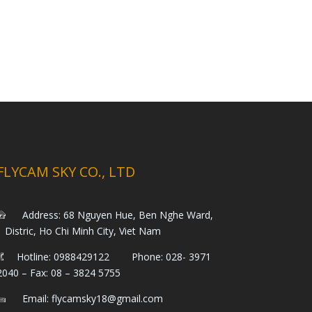
FLYCAM SKY CO., LTD
Address: 68 Nguyen Hue, Ben Nghe Ward,
1 Distric, Ho Chi Minh City, Viet Nam
Hotline: 0988429122 Phone: 028- 3971
2040 – Fax: 08 – 3824 5755
Email: flycamsky18@gmail.com