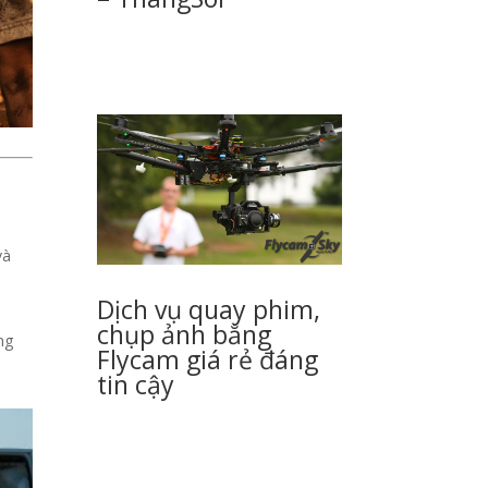
và
Dịch vụ quay phim,
chụp ảnh bằng
ng
Flycam giá rẻ đáng
tin cậy