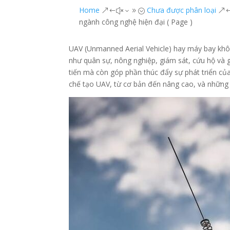
Home
Chưa được phân loại
&#x39;
&
ngành công nghệ hiện đại
( Page )
UAV (Unmanned Aerial Vehicle) hay máy bay khôn
như quân sự, nông nghiệp, giám sát, cứu hộ và g
tiến mà còn góp phần thúc đẩy sự phát triển của 
chế tạo UAV, từ cơ bản đến nâng cao, và những t