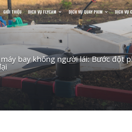
GIỚI THIỆU
DỊCH VỤ FLYCAM
DỊCH VỤ QUAY PHIM
DỊCH VỤ 
 máy bay không người lái: Bước đột 
ại