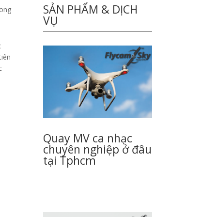
SẢN PHẨM & DỊCH
rong
VỤ
c
tiên
c
Quay MV ca nhạc
chuyên nghiệp ở đâu
tại Tphcm