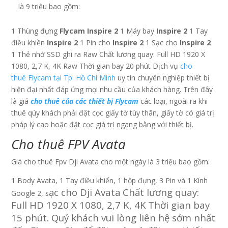
là 9 triệu bao gồm:
1 Thùng đựng
Flycam
Inspire 2
1 Máy bay
Inspire 2
1 Tay
điều khiền
Inspire 2
1 Pin cho
Inspire 2
1 Sạc cho
Inspire 2
1 Thẻ nhớ SSD ghi ra Raw Chất lương quay: Full HD 1920 X
1080, 2,7 K, 4K Raw Thời gian bay 20 phút Dịch vụ
cho
thuê Flycam tại Tp. Hồ Chí Minh
uy tín chuyên nghiệp thiết bị
hiện đại nhất đáp ứng mọi nhu cầu của khách hàng. Trên đây
là giá
cho thuê của các thiết bị Flycam
các loại, ngoài ra khi
thuê qúy khách phải đặt cọc giấy tờ tùy thân, giấy tờ có giá trị
pháp lý cao hoặc đặt cọc giá trị ngang bằng với thiết bị.
Cho thuê FPV Avata
Giá cho thuê Fpv Dji Avata cho một ngày là 3 triệu bao gồm:
1 Body Avata, 1 Tay điều khiển, 1 hộp đựng, 3 Pin và 1 Kính
ạc cho Dji Avata
Chất lương quay:
Google 2, s
Full HD 1920 X 1080, 2,7 K, 4K
Thời gian bay
15 phút. Quý khách vui lòng liên hệ sớm nhất