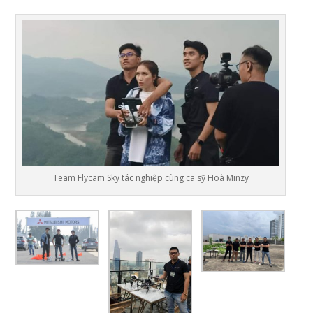
Team Flycam Sky tác nghiệp cùng ca sỹ Hoà Minzy